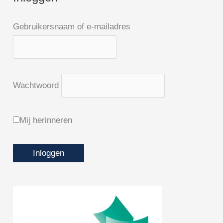
o
r
I
k
a
n
m
Gebruikersnaam of e-mailadres
Wachtwoord
Mij herinneren