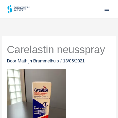
Ga
naar
de
inhoud
Carelastin neusspray
Door
Mathijn Brummelhuis
/
13/05/2021