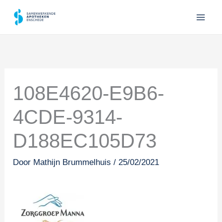
Ga
naar
de
inhoud
108E4620-E9B6-
4CDE-9314-
D188EC105D73
Door
Mathijn Brummelhuis
/
25/02/2021