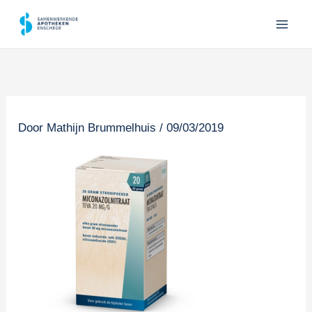
Ga
naar
de
inhoud
Door
Mathijn Brummelhuis
/
09/03/2019